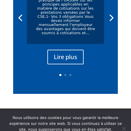
pratique de l'URSSAF sur les
principes applicables en
matière de cotisations sur les
prestations versées par le
CSE.1- Vos 3 obligations Vous
devez informer
mensuellement l'employeur
des avantages qui doivent être
soumis à cotisations et...
Lire plus
Mentions légales
Nous utilisons des cookies pour vous garantir la meilleure
Politique de Confidentialité
CGU
expérience sur notre site web. Si vous continuez à utiliser ce
site, nous supposerons que vous en êtes satisfait.