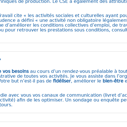
hniques de production. Le CSE a également des attributi
vail cite « les activités sociales et culturelles ayant pour 
prudence a défini « une activité non obligatoire légale
e d’améliorer les conditions collectives d’emploi, de tra
 ou pour retrouver les prestations sous conditions, consul
?
de vos besoins
au cours d’un rendez-vous préalable à tout
ative de toutes vos activités. Je vous assiste dans l’or
otre but n’est-il pas de
fidéliser
, améliorer le
bien-être
e
tudie avec vous vos canaux de communication (livret d’acc
activité) afin de les optimiser. Un sondage ou enquête pe
tours.