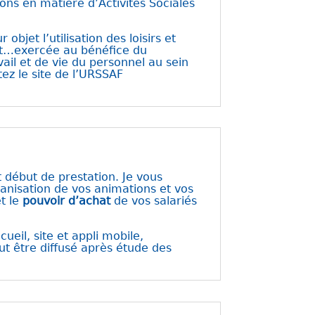
ons en matière d’Activités Sociales
objet l’utilisation des loisirs et
ment…exercée au bénéfice du
vail et de vie du personnel au sein
tez le site de l’URSSAF
 début de prestation. Je vous
ganisation de vos animations et vos
t le
pouvoir d’achat
de vos salariés
ueil, site et appli mobile,
ut être diffusé après étude des