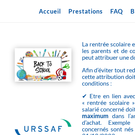
Accueil
Prestations
FAQ
B
La rentrée scolaire e
les parents et de c
peut attribuer une d
Afin d’éviter tout r
cette
attribution doi
conditions :
✔ Etre en lien avec
« rentrée scolaire »
salarié concerné doi
maximum
dans l’an
d’achat. Exempl
concernés sont nés