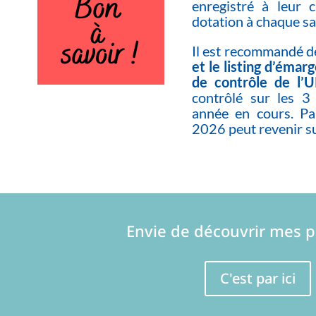
enregistré à leur c
dotation à chaque sa
Il est recommandé 
et le listing d’éma
de contrôle de l’
contrôlé sur les 3
année en cours. Pa
2026 peut revenir s
Envie de découvrir mes p
C'est par ici