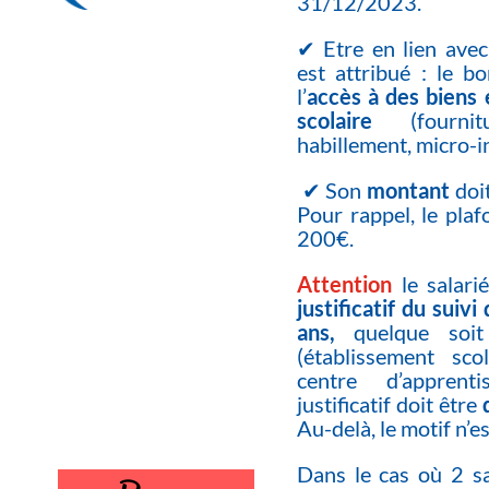
31/12/2023.
✔ Etre en lien avec
est attribué :
le bo
l’
accès à des biens 
scolaire
(fournitu
habillement, micro-i
✔ Son
montant
doi
Pour rappel, le pla
200€.
Attention
le salari
justificatif du suivi
ans,
quelque soit 
(établissement scol
centre d’apprenti
justificatif doit être
Au-delà, le motif n’e
Dans le cas où 2 s